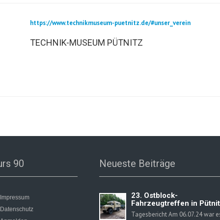
https://www.technikmuseum-puetnitz.de/#unser_verein
TECHNIK-MUSEUM PÜTNITZ
urs 90
Neueste Beiträge
23. Ostblock-
Impressum
Fahrzeugtreffen in Pütni
Datenschutz
Tagesbericht Am 06.07.24 war e