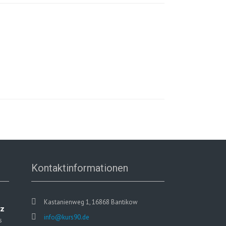
Kontaktinformationen
Kastanienweg 1, 16868 Bantikow
tz
info@kurs90.de
s