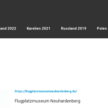
land 2022
Karelien 2021
Russland 2019
Polen
https://flugplatzmuseumneuhardenberg.de/
Flugplatzmuseum Neuhardenberg