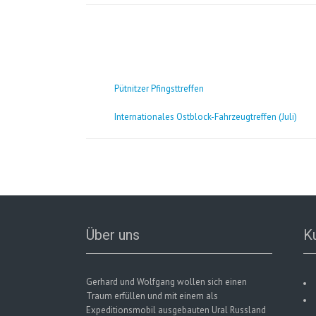
Pütnitzer Pfingsttreffen
Internationales Ostblock-Fahrzeugtreffen (Juli)
Über uns
K
Gerhard und Wolfgang wollen sich einen
Traum erfüllen und mit einem als
Expeditionsmobil ausgebauten Ural Russland