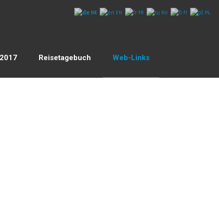
DE
EN
FR
RU
FI
PL
 2017
Reisetagebuch
Web-Links