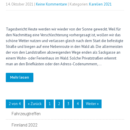
14. Oktober 2021
|
Keine Kommentare
| Kategorien:
Karelien 2021
Tagesbericht Heute werden wir wieder von der Sonne geweckt. Weil für
den Nachmittag eine Verschlechterung vorhergesagt ist, wollen wir das
schöne Wetter nutzen und verlassen gleich nach dem Start die befestigte
Straße und biegen auf eine Nebenroute in den Wald ab. Die allermeisten
der von den Landstraßen abzweigenden Wege enden als Sackgasse an
einem Wohn- oder Ferienhaus im Wald. Solche Privatstraßen erkennt
man an den Briefkästen oder den Adress-Codenummern,…
Mehr lesen
2 von 4
« Zurück
1
2
3
4
Weiter »
Fahrzeugtreffen
Finnland 2022