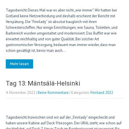
Tagesbericht Dieses Mal war es aber nicht „wie immer“. Wir hatten bei
Gotland keine Netzverbindung und deshalb erscheint der Bericht mit
Verspätung. Die “Finnlady” ist absolut baugleich mit ihren
Schwesterschiffen. Nur einige Einrichtungen, wie Sauna, Toiletten, und
Barbereich wurden umgestaltet und modernisiert. Das Buffet war wie
erwartet reichhaltig und von guter Qualität. Bei solcher Art
gastronomischer Versorgung, bedauert man immer wieder, dass man
schon gesättigt ist, bevor man auch…
Mehr lesen
Tag 13: Mäntsälä-Helsinki
4. November 2022
|
Keine Kommentare
| Kategorien:
Finnland 2022
Tagesbericht Inzwischen sind wir auf der „Finnlady“ eingecheckt und
haben unsere Kabine auf Deck 9 bezogen. Der URAL steht, wie schon auf
der Hinfahrt, auf Deck 7. Unser Tisch im Bordrestaurant ist reserviert. Bis