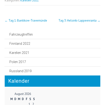
Kategorien:
Karelien 2021
Post
←
Tag 1: Bantikow-Travemünde
Tag 3: Helsinki-Lappeenranta
→
navigation
Fahrzeugtreffen
Finnland 2022
Karelien 2021
Polen 2017
Russland 2019
Kalender
August 2026
M
D
M
D
F
S
S
1
2