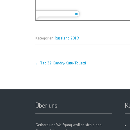
Kategorien:
Russland 2019
Post
←
Tag 32: Kandry-Kutu-Toljatti
navigation
Über uns
K
Gerhard und Wolfgang wollen sich einen