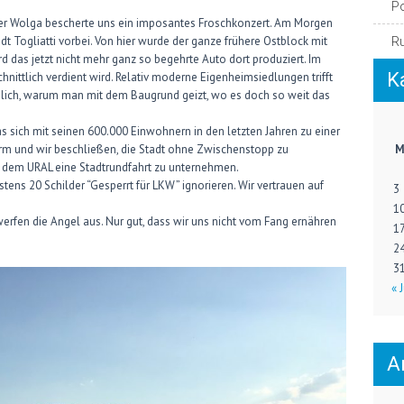
P
er Wolga bescherte uns ein imposantes Froschkonzert. Am Morgen
t Togliatti vorbei. Von hier wurde der ganze frühere Ostblock mit
R
 das jetzt nicht mehr ganz so begehrte Auto dort produziert. Im
K
nittlich verdient wird. Relativ moderne Eigenheimsiedlungen trifft
dlich, warum man mit dem Baugrund geizt, wo es doch so weit das
s sich mit seinen 600.000 Einwohnern in den letzten Jahren zu einer
rm und wir beschließen, die Stadt ohne Zwischenstopp zu
t dem URAL eine Stadtrundfahrt zu unternehmen.
estens 20 Schilder “Gesperrt für LKW” ignorieren. Wir vertrauen auf
3
1
erfen die Angel aus. Nur gut, dass wir uns nicht vom Fang ernähren
1
2
3
« J
A