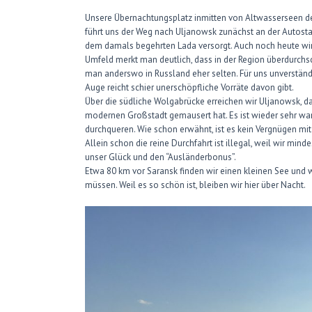
Unsere Übernachtungsplatz inmitten von Altwasserseen d
führt uns der Weg nach Uljanowsk zunächst an der Autostad
dem damals begehrten Lada versorgt. Auch noch heute wird
Umfeld merkt man deutlich, dass in der Region überdurchsch
man anderswo in Russland eher selten. Für uns unverstän
Auge reicht schier unerschöpfliche Vorräte davon gibt.
Über die südliche Wolgabrücke erreichen wir Uljanowsk, da
modernen Großstadt gemausert hat. Es ist wieder sehr wa
durchqueren. Wie schon erwähnt, ist es kein Vergnügen mi
Allein schon die reine Durchfahrt ist illegal, weil wir mind
unser Glück und den “Ausländerbonus”.
Etwa 80 km vor Saransk finden wir einen kleinen See und w
müssen. Weil es so schön ist, bleiben wir hier über Nacht.