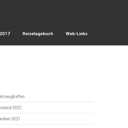
 2017
Reisetagebuch
Web-Links
hrzeugtreffen
nnland 2022
relien 2021