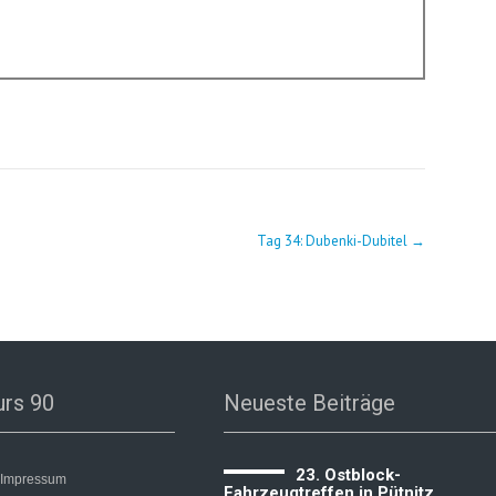
Tag 34: Dubenki-Dubitel
→
urs 90
Neueste Beiträge
23. Ostblock-
Impressum
Fahrzeugtreffen in Pütnitz