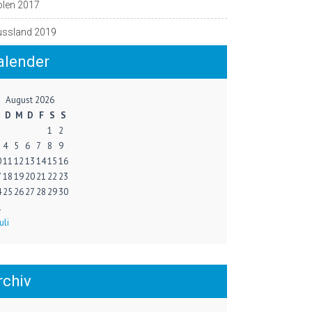
olen 2017
ussland 2019
alender
August 2026
M
D
M
D
F
S
S
1
2
4
5
6
7
8
9
0
11
12
13
14
15
16
7
18
19
20
21
22
23
4
25
26
27
28
29
30
1
uli
rchiv