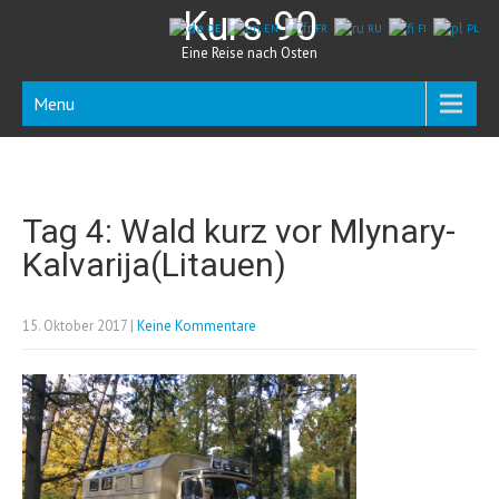
Kurs 90
DE
EN
FR
RU
FI
PL
Eine Reise nach Osten
Menu
Tag 4: Wald kurz vor Mlynary-
Kalvarija(Litauen)
15. Oktober 2017
|
Keine Kommentare