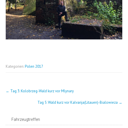
Kategorien:
Polen 2017
Post
←
Tag 3: Kolobrzeg-Wald kurz vor Mlynary
navigation
Tag 5: Wald kurz vor Kalvarija(Litauen)-Bialowieza
→
Fahrzeugtreffen