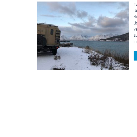
T
l
d
„
v
z
I