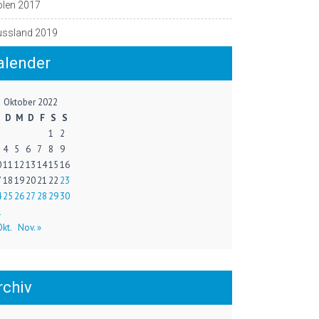
olen 2017
ussland 2019
alender
Oktober 2022
M
D
M
D
F
S
S
1
2
4
5
6
7
8
9
0
11
12
13
14
15
16
7
18
19
20
21
22
23
4
25
26
27
28
29
30
1
Okt.
Nov. »
rchiv