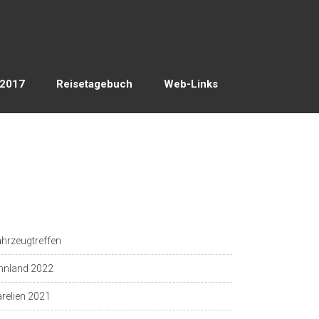
 2017
Reisetagebuch
Web-Links
hrzeugtreffen
nnland 2022
relien 2021