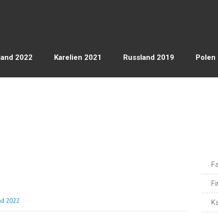
land 2022
Karelien 2021
Russland 2019
Polen
Fa
Fi
nd 2022
Ka