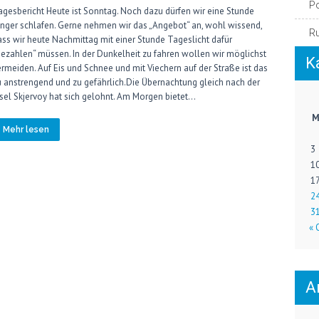
P
agesbericht Heute ist Sonntag. Noch dazu dürfen wir eine Stunde
änger schlafen. Gerne nehmen wir das „Angebot“ an, wohl wissend,
R
ass wir heute Nachmittag mit einer Stunde Tageslicht dafür
bezahlen“ müssen. In der Dunkelheit zu fahren wollen wir möglichst
K
ermeiden. Auf Eis und Schnee und mit Viechern auf der Straße ist das
u anstrengend und zu gefährlich.Die Übernachtung gleich nach der
nsel Skjervoy hat sich gelohnt. Am Morgen bietet…
Mehr lesen
3
1
1
2
3
« 
A